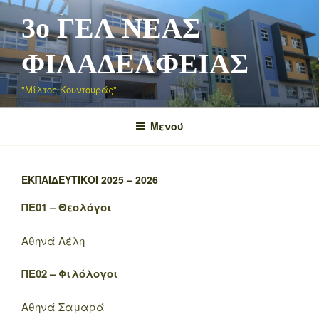
Μετάβαση
3o ΓΕΛ ΝΕΑΣ
στο
περιεχόμενο
ΦΙΛΑΔΕΛΦΕΙΑΣ
"Μίλτος Κουντουράς"
Μενού
ΕΚΠΑΙΔΕΥΤΙΚΟΊ 2025 – 2026
ΠΕ01 – Θεολόγοι
Αθηνά Λέλη
ΠΕ02 – Φιλόλογοι
Αθηνά Σαμαρά